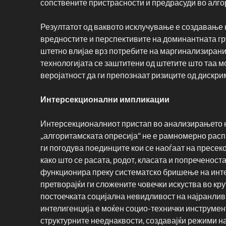
сопствените пристрасности и предрасуди во алго
Резултатот од ваквото исклучување е создавање 
вредностите и перспективите на доминантната гру
штетно влијае врз потребите на маргинализиранит
технологијата се заштитени од штетите што таа м
веројатност да ги препознаат ризиците од дискри
Интерсекционални импликации
Интерсекционалниот пристап во анализирањето н
„алгоритамската опресија“ не е рамномерно расп
ги погодува поединците кои се наоѓаат на пресек
како што се расата, родот, класата и попреченос
функционира преку систематско бришење на инт
претворајќи ги сложените човечки искуства во кру
постоечката социјална невидливост на најранливи
интелигенција е моќен социо-технички инструмент
структурните нееднаквости, создавајќи режими на 