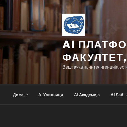
Skip
to
content
AI ПЛАТФ
ФАКУЛТЕТ,
Вештачката интелигенција во 
Дома
AI Училници
AI Академија
AI Лаб