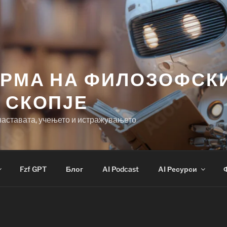
ОРМА НА ФИЛОЗОФСК
 СКОПЈЕ
наставата, учењето и истражувањето
Fzf GPT
Блог
AI Podcast
AI Ресурси