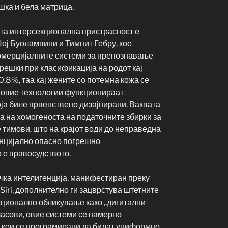
шка и бела матрица.
ата интерсекционална пристрасност е
ој Буоламвини и Тимнит Гебру, кое
комерцијалните системи за препознавање
грешки при класификација на родот кај
,8%, таа кај жените со потемна кожа се
ка овие технологии функционираат
оја биле првенствено дизајнирани. Ваквата
а на хомогеноста на податочните збирки за
е тимови, што на крајот води до неправедна
енцијално опасно погрешно
 е правосудството.
чка интелигенција, манифестиран преку
Siri, дополнително ги зацврстува штетните
кционално обликување како „дигитални
ласови, овие системи се намерно
“ кои се програмирани да бидат униформно