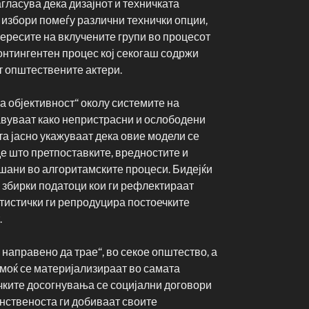
гласува дека дизајнот и техничката
 избори помеѓу различни технички опции,
тересите на вклучените групи во процесот
контингентен процес кој секогаш содржи
т општествените актери.
а објективност“ околу системите на
тавуваат како непристрасни и ослободени
а јасно укажуваат дека овие модели се
е што претпоставките, вредностите и
шани во алгоритамските процеси. Бидејќи
 збирки податоци кои ги рефлектираат
атистички ги репродуцира постоечките
.
 направено да трае“, во секое општество, а
 моќ се материјализираат во самата
чките досогнувања се социјални договори
нственоста ги добиваат своите