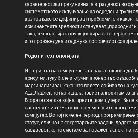
карактеристики преку нивната вграденост во фу
систематското исклучување на одредени групи од
врз тоа како се дефинираат проблемите и какви те
доминантните вредности стануваат „природни“ и 
Така, технологијата функционира како перформати
и го произведува и одржува постоечкиот социјале
Родот и технологијата
Историјата на компјутерската наука открива длаб
присутни, туку биле и клучни пионери во оваа обл
маргинализиран како што полето добивало на кул
Ада Лавлејс го напишала првиот алгоритам за ан
Втората светска војна, првите „компјутери“ биле
сложените математички пресметки и го програми
компјутер. Во тој почетен период, програмирањето
статус, слична на секретарските задачи, додека 
хардверот, кој го сметале за поважен аспект на те