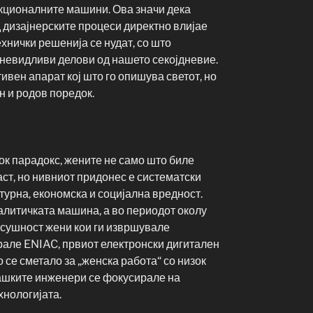
нкционалните машини. Ова значи дека
 дизајнерските процеси директно влијае
хнички решенија се нудат, со што
невидливи делови од нашето секојдневие.
вен апарат кој што го опишува светот, но
н и родов поредок.
ок парадокс, жените не само што биле
аст, но нивниот придонес е систематски
турна, економска и социјална вредност.
алитичката машина, а во периодот околу
 всушност жени кои ги извршувале
рале ENIAC, првиот електронски дигитален
 се сметало за „женска работа“ со низок
машките инженери се фокусирале на
хнологијата.