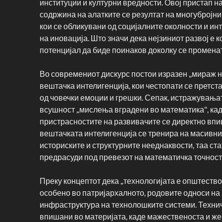
институции и културни вредности. Овој пристап на
содржина на алатките се резултат на многубројни
кои се обликувани од социјалните околности и ин
на иновација. Што значи дека нејзиниот развој е 
потенцијал да биде поинаков доколку се промена
Во современиот дискурс постои изразен „мираж н
вештачка интелигенција, кои честопати се претс
од човечки емоции и грешки. Сепак, истражувањат
всушност „мислења вградени во математика“, кад
пристрасностите на развивачите се директно впи
вештачката интелигенција се тренира на масивни
историските и структурните нееднаквости, таа ст
предрасуди под превезот на математичка точност
Преку концептот дека „технологијата е општество
особено во патријархалното, родовите односи на
инфраструктура на технолошките системи. Техни
впишани во материјата, каде мажественоста и же