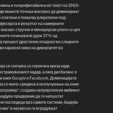
тижна и попрофитабилна во текот на 1960-
каде мажите почнаа масовно да доминираат
о платени и помалку влијателни под-
офесијата е резултат на намерните
 високо-стручни и менаџерски улоги со цел
жените сочинувале дури 37% од
ој процент драстично опаднал во следните
ки најниско ниво на диверзитет во
ја се соочува со сериозна криза каде
стражувачкиот кадар, а овој дисбаланс е
и како Google и Facebook. Доминацијата
ира со мачо-средина и исклучување на оние
-програмер“, создава непријателски амбиент
ринудува предвреме да го напуштат
тни последици врз самите системи, бидејќи
очки“ и несвесно ги вградуваат