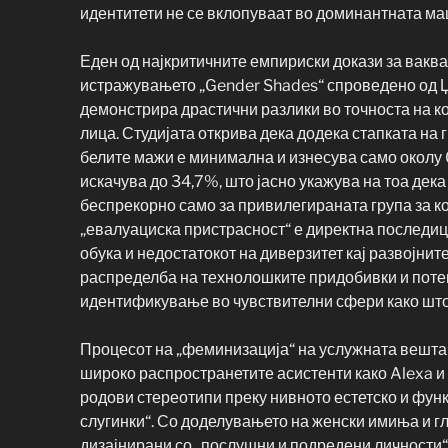
идентитети не се вклопуваат во доминантната ма
Еден од најкритичните емпириски докази за вакв
истражувањето „Gender Shades“ спроведено од Џ
демонстрира драстични разлики во точноста на 
лица. Студијата открива дека додека стапката на 
белите мажи е минимална и изнесува само околу 0
искачува до 34,7%, што јасно укажува на тоа де
беспрекорно само за привилегираната група за к
„евалуациска пристрасност“ е директна последиц
обука и недостатокот на диверзитет кај развојнит
распределба на технолошките придобивки и пот
идентификување во чувствителни сфери како што
Процесот на „феминизација“ на услужната вешта
широко распространетите асистенти како Alexa и 
родови стереотипи преку нивното естетско и фун
слугинки“. Со доделувањето на женски имиња и г
дизајнирани со „послушни и подредени личности