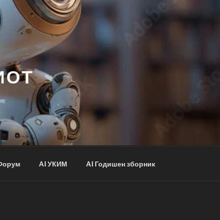
ИОТ
Форум
AI УКИМ
AI Годишен зборник