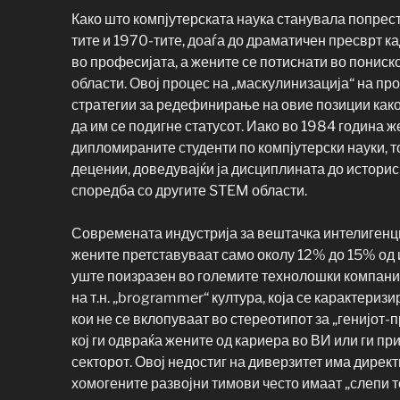
Како што компјутерската наука станувала попрес
тите и 1970-тите, доаѓа до драматичен пресврт 
во професијата, а жените се потиснати во пониск
области. Овој процес на „маскулинизација“ на пр
стратегии за редефинирање на овие позиции како
да им се подигне статусот. Иако во 1984 година 
дипломираните студенти по компјутерски науки, т
децении, доведувајќи ја дисциплината до историс
споредба со другите STEM области.
Современата индустрија за вештачка интелигенци
жените претставуваат само околу 12% до 15% од и
уште поизразен во големите технолошки компани
на т.н. „brogrammer“ култура, која се карактериз
кои не се вклопуваат во стереотипот за „генијот
кој ги одвраќа жените од кариера во ВИ или ги п
секторот. Овој недостиг на диверзитет има дирек
хомогените развојни тимови често имаат „слепи т