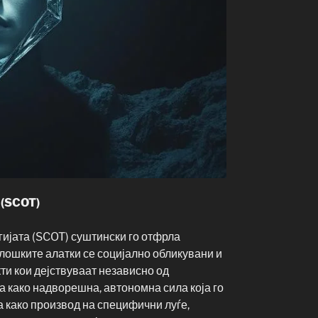
 (SCOT)
гијата (SCOT) суштински го отфрла
лошките алатки се социјално обликувани и
кти кои дејствуваат независно од
а како надворешна, автономна сила која го
а како производ на специфични луѓе,