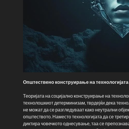
Општествено конструирање на технологијата
Теоријата на социјално конструирање на техноло
технолошкиот детерминизам, тврдејќи дека техно
не можат да се разгледуваат како неутрални обје
општеството. Наместо технологијата да се третир
диктира човечкото однесување, таа се препознав