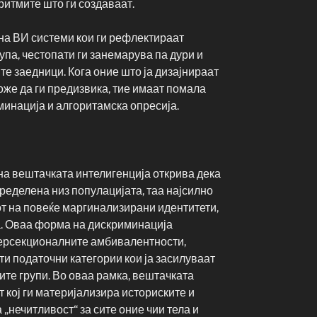
ритмите што ги создаваат.
на ВИ системи кои ги рефлектираат
па, честопати ги занемарува па дури и
е заедници. Кога оние што ја дизајнираат
оже да ги предизвика, тие имаат помала
минација и алгоритамска опресија.
а вештачката интелигенција открива дека
ределена низ популацијата, таа најсилно
от на повеќе маргинализирани идентитети,
та. Оваа форма на дискриминација
ерсекционалните амбивалентности,
ти податочни категории кои ја засилуваат
те групи. Во оваа рамка, вештачката
 кој ги материјализира историските и
„нечитливост“ за сите оние чии тела и