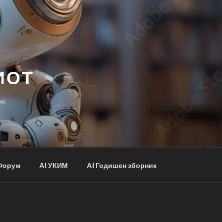
ИОТ
Форум
AI УКИМ
AI Годишен зборник