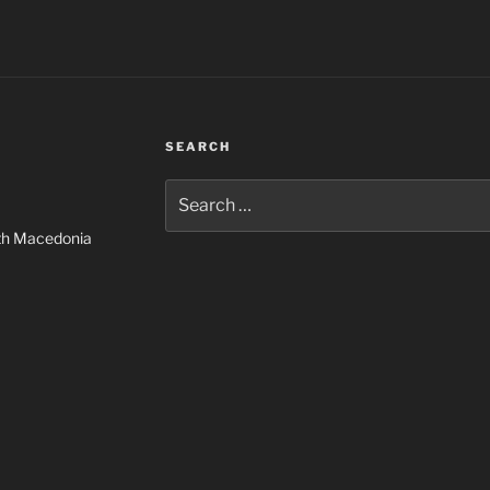
SEARCH
Search
for:
rth Macedonia