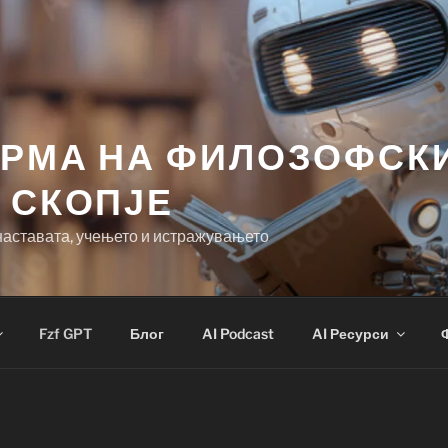
ОРМА НА ФИЛОЗОФСК
 СКОПЈЕ
наставата, учењето и истражувањето
Fzf GPT
Блог
AI Podcast
AI Ресурси