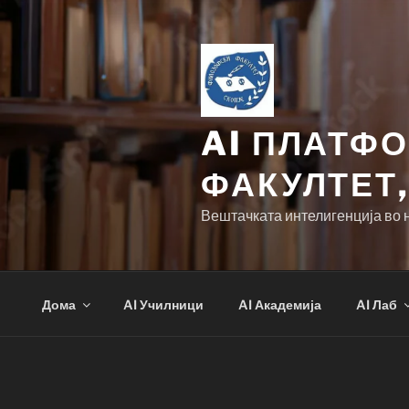
Skip
to
content
AI ПЛАТФ
ФАКУЛТЕТ,
Вештачката интелигенција во 
Дома
AI Училници
AI Академија
AI Лаб