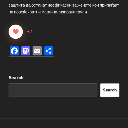
заштита да останат неефикасни за жените кои припаѓаат
на повеќекратни маргинализирани групи.
+2
F
M
E
S
a
a
m
h
c
st
ai
ar
e
o
l
e
Search
b
d
Search
o
o
o
n
k