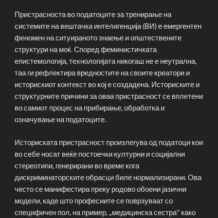
Пристрасноста во податоците за тренирање на
системите на вештачка интелигенција (ВИ) е емергентен
феномен на ситуираното знаење и општествените
структури на моќ. Според феминистичката
епистемологија, технологијата никогаш не е неутрална,
таа ги рефлектира вредностите на своите креатори и
историскиот контекст во кој е создадена. Историските и
структурните причини за оваа пристрасност се вплетени
во самиот процес на прибирање, обработка и
означување на податоците.
Историската пристрасност произлегува од податоци кои
во себе носат веќе постоечки културни и социјални
стереотипи, генерирани во време кога
дискриминаторските обрасци биле нормализирани. Ова
често се манифестира преку родово обоени јазични
модели, каде што професиите се поврзуваат со
специфичен пол, на пример, „медицинска сестра“ како