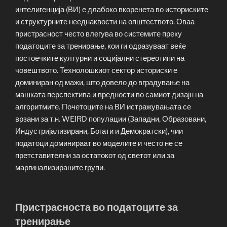
интелигенција (ВИ) е длабоко вкоренета во историските
и структурните нееднаквости на општеството. Оваа
пристрасност често влегува во системите преку
податоците за тренирање, кои ги одразуваат веќе
постоечките културни и социјални стереотипи на
човештвото. Технолошкиот сектор историски е
доминиран од мажи, што довело до вградување на
машката перспектива и вредности во самиот дизајн на
алгоритмите. Почетоците на ВИ истражувањата се
врзани за т.н. WEIRD популации (Западни, Образовани,
Индустријализирани, Богати и Демократски), чии
податоци доминираат во моделите и често не се
претставителни за остатокот од светот или за
маргинализираните групи.
Пристрасноста во податоците за
тренирање