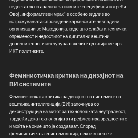
недостаток на анализа за нивните специфични потреби.
Овој „информативен мрак“ е особено видлив во
истражувањата спроведени кај женските невладини
организации во Македонија, каде што слабата техничка
опременост и недостигот на дигитални вештини
дополнително ги исклучуваат жените од влијание врз
ИКТ политиките.
Феминистичка критика на дизајнот на
ВИ системите
Феминистичката критика на дизајнот на системите на
вештачка интелигенција (ВИ) започнува со
деконструкција на митот за технолошката неутралност,
тврдејќи дека технологијата ги рефлектира вредностите
и моќта на оние што ја создаваат. Според
феминистичката епистемологија, секое знаење е