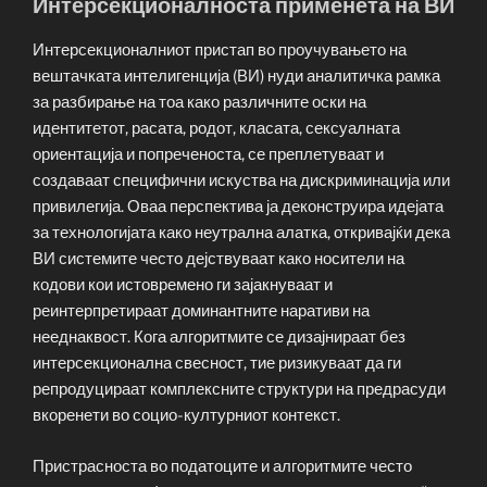
Интерсекционалноста применета на ВИ
Интерсекционалниот пристап во проучувањето на
вештачката интелигенција (ВИ) нуди аналитичка рамка
за разбирање на тоа како различните оски на
идентитетот, расата, родот, класата, сексуалната
ориентација и попреченоста, се преплетуваат и
создаваат специфични искуства на дискриминација или
привилегија. Оваа перспектива ја деконструира идејата
за технологијата како неутрална алатка, откривајќи дека
ВИ системите често дејствуваат како носители на
кодови кои истовремено ги зајакнуваат и
реинтерпретираат доминантните наративи на
нееднаквост. Кога алгоритмите се дизајнираат без
интерсекционална свесност, тие ризикуваат да ги
репродуцираат комплексните структури на предрасуди
вкоренети во социо-културниот контекст.
Пристрасноста во податоците и алгоритмите често