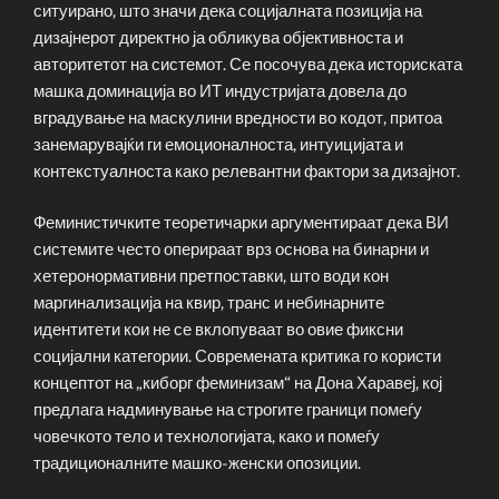
ситуирано, што значи дека социјалната позиција на
дизајнерот директно ја обликува објективноста и
авторитетот на системот. Се посочува дека историската
машка доминација во ИТ индустријата довела до
вградување на маскулини вредности во кодот, притоа
занемарувајќи ги емоционалноста, интуицијата и
контекстуалноста како релевантни фактори за дизајнот.
Феминистичките теоретичарки аргументираат дека ВИ
системите често оперираат врз основа на бинарни и
хетеронормативни претпоставки, што води кон
маргинализација на квир, транс и небинарните
идентитети кои не се вклопуваат во овие фиксни
социјални категории. Современата критика го користи
концептот на „киборг феминизам“ на Дона Харавеј, кој
предлага надминување на строгите граници помеѓу
човечкото тело и технологијата, како и помеѓу
традиционалните машко-женски опозиции.