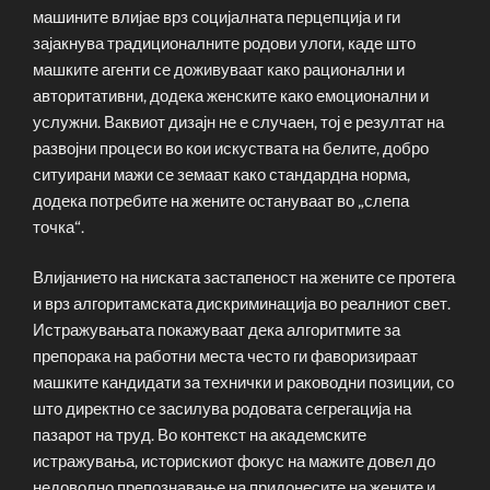
машините влијае врз социјалната перцепција и ги
зајакнува традиционалните родови улоги, каде што
машките агенти се доживуваат како рационални и
авторитативни, додека женските како емоционални и
услужни. Ваквиот дизајн не е случаен, тој е резултат на
развојни процеси во кои искуствата на белите, добро
ситуирани мажи се земаат како стандардна норма,
додека потребите на жените остануваат во „слепа
точка“.
Влијанието на ниската застапеност на жените се протега
и врз алгоритамската дискриминација во реалниот свет.
Истражувањата покажуваат дека алгоритмите за
препорака на работни места често ги фаворизираат
машките кандидати за технички и раководни позиции, со
што директно се засилува родовата сегрегација на
пазарот на труд. Во контекст на академските
истражувања, историскиот фокус на мажите довел до
недоволно препознавање на придонесите на жените и