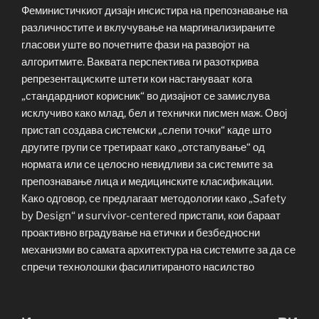
Феминистичкиот дизајн инсистира на препознавање на
различностите и вклучување на маргинализираните
гласови уште во почетните фази на развојот на
алгоритмите. Ваквата перспектива ги разоткрива
репрезентациските штети кои настануваат кога
„стандардниот корисник“ во дизајнот се замислува
исклучиво како млад, бел и технички писмен маж. Овој
пристап создава системски „слепи точки“ каде што
другите групи се третираат како „отстапување“ од
нормата или се целосно невидливи за системите за
препознавање лица и медицинските класификации.
Како одговор, се предлагаат методологии како „Safety
by Design“ и survivor-centered пристапи, кои бараат
проактивно вградување на етички и безбедносни
механизми во самата архитектура на системите за да се
спречи технолошки фасилитираното насилство