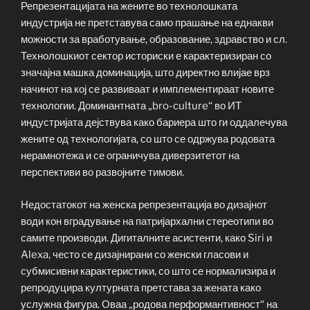
Репрезентацијата на жените во технолошката
индустрија не претставува само прашање на еднакви
можности за вработување, образование, здравство и сл.
Технолошкиот сектор историски е карактеризиран со
значајна машка доминација, што директно влијае врз
начинот на кој се развиваат и имплементираат новите
технологии. Доминантната „bro-culture“ во ИТ
индустријата дејствува како бариера што ги оддалечува
жените од технологијата, со што се одржува родовата
нерамнотежа и се ограничува диверзитетот на
перспективи во развојните тимови.
Недостатокот на женска репрезентација во дизајнот
води кон вградување на патријархални стереотипи во
самите производи. Дигиталните асистенти, како Siri и
Alexa, често се дизајнирани со женски гласови и
субмисивни карактеристики, со што се нормализира и
репродуцира културната претстава за жената како
услужна фигура. Оваа „родова перформантивност“ на