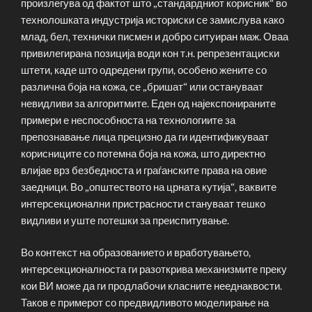
произлегува од фактот што „стандардниот корисник“ во
технолошката индустрија историски се замислува како
млад, бел, технички писмен и добро ситуиран маж. Оваа
привилегирана позиција води кон т.н. репрезентациски
штети, каде што одредени групи, особено жените со
различна боја на кожа, се „бришат“ или остануваат
невидливи за алгоритмите. Еден од најекспонираните
примери е неспособноста на технологиите за
препознавање лица прецизно да ги идентификуваат
корисниците со потемна боја на кожа, што директно
влијае врз безбедноста и граѓанските права на овие
заедници. Во „општеството на црната кутија“, ваквите
интерсекционални пристрасности стануваат тешко
видливи и уште потешки за преиспитување.
Во контекст на образованието и вработувањето,
интерсекционалноста ги разоткрива механизмите преку
кои ВИ може да ги продлабочи класните нееднаквости.
Таков е примерот со предвидливото моделирање на