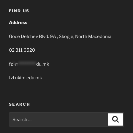
FIND US
Address
Goce Delchev Blvd. 9A , Skopje, North Macedonia
02 311 6520
fz
*
@
**********
du.mk
fzf.ukim.edu.mk
SEARCH
Search
Search
for: