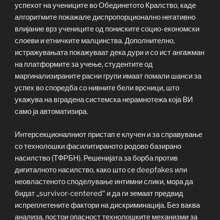
успехот на учениците во Обединетото Кралство, каде
алгоритмите покажале диспропорционално негативно
влијание врз учениците од пониските социо-економски
слоеви и етничките малцинства. Дополнително,
истражувањата покажуваат дека дури и со ист ангажман
на платформите за учење, студентите од
маргинализираните расни групи имаат помали шанси за
успех во споредба со нивните бели врсници, што
укажува на вградена системска нерамнотежа која ВИ
само ја автоматизира.
Интерсекционалниот пристап е клучен и за справување
со технолошки фасилитираното родово базирано
насилство (ТФРБН). Решенијата за борба против
дигиталното насилство, како што се deepfakes или
неовластеното споделување интимни слики, мора да
бидат „survivor-centered“ и да ги земаат предвид
испреплетените фактори на дискриминација. Без ваква
анализа, постои опасност технолошките механизми за