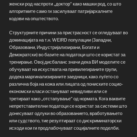
женски род наспроти „доктор“ како машки род, со што
алгоритмите само ги засилуваат патријархалните
кодови на општеството.
Структурните причини за пристрасност се огледуваат во
доминацијата на т.н. WEIRD популации (Западни,
Образовани, Индустријализирани, Богати и
Демократски) во базите на податоци што се користат за
тренирање. Овој дисбаланс значи дека ВИ моделите се
обучуваат на искуствата на привилегираните групи,
додека маргинализираните заедници, како луѓето со
различна боја на кожа или лицата од пониските социо-
економски класи остануваат невидливи или се
третираат како „отстапување“ од нормата. Кога ваквите
непретставителни податоци се користат за системи што
донесуваат одлуки во образованието, вработувањето
или судството, тие резултираат со дискриминаторски
исходи кои ги продлабочуваат социјалните поделби.