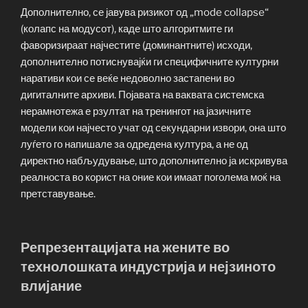
Дополнително, се јавува ризикот од „mode collapse“
(колапс на модусот), каде што алгоритмите ги
фаворизираат најчестите (доминантните) исходи,
дополнително потиснувајќи ги специфичните културни
наративи кои се веќе недоволно застапени во
дигиталните архиви. Појавата на ваквата системска
нерамнотежа е рзултат на тренингот на јазичните
модели кои најчесто учат од секундарни извори, она што
луѓето го напишале за одредена култура, а не од
директно набљудување, што дополнително ја искривува
реалноста во корист на оние кои имаат поголема моќ на
претставување.
Репрезентацијата на жените во
технолошката индустрија и нејзиното
влијание