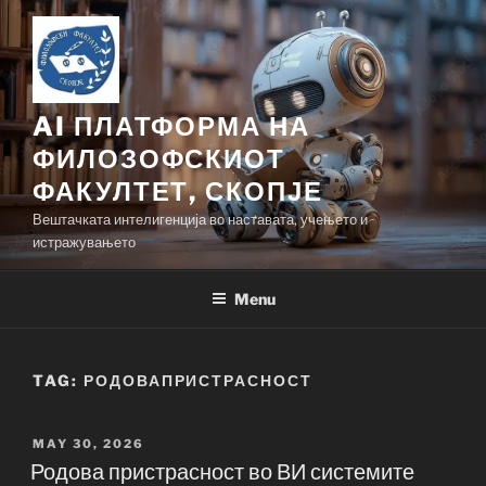
Skip
to
content
AI ПЛАТФОРМА НА
ФИЛОЗОФСКИОТ
ФАКУЛТЕТ, СКОПЈЕ
Вештачката интелигенција во наставата, учењето и
истражувањето
Menu
TAG:
РОДОВАПРИСТРАСНОСТ
POSTED
MAY 30, 2026
ON
Родова пристрасност во ВИ системите